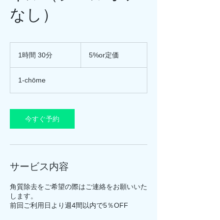
なし）
5%or
定
1時間 30分
1
5%or定価
価
時
3
1-chōme
0
分
今すぐ予約
サービス内容
角質除去をご希望の際はご連絡をお願いいた
します。