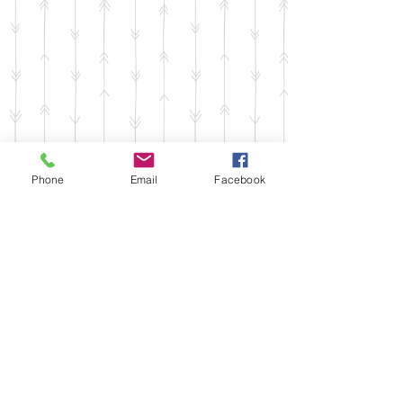
オンライン予約
Phone
Email
Facebook
​サロンの営業時間に関係なく
24時間ご予約いただけます。
プライバシーポリシー
★マジョラムネイルでは新型コロナウィルス対
策として★
☆マスクの着用（お迎えからお見送りまで外す
ことなく着用させていただいております）☆手
指消毒（エタノール消毒使用）☆窓を開け換気
扇による換気（常時）エアドックとプラズマク