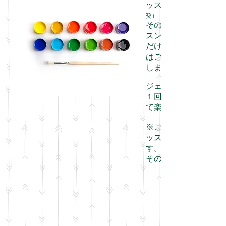
ッスンです。
奨）
その後はお一人お一
スン内容と回数、材
だけます。すでに基
はご希望内容に合わ
します。
ジェルネイルの基本
１回２時間ですので
て楽しみながら学んで
​※ご都合・ご希望に
ッスンを３時間にす
す。
​その際は￥9.900に