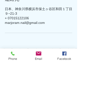
日本、神奈川県横浜市保土ヶ谷区和田１丁目
９−21-3
+ 07015122106
marjoram.nail@gmail.com
オンライン予約
Phone
Email
Facebook
​サロンの営業時間に関係なく
24時間ご予約いただけます。
プライバシーポリシー
★マジョラムネイルでは新型コロナウィルス対
策として★
☆マスクの着用（お迎えからお見送りまで外す