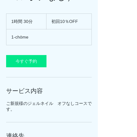
初
回
1時間 30分
1
初回10％OFF
10％OFF
時
3
1-chōme
0
分
今すぐ予約
サービス内容
ご新規様のジェルネイル オフなしコースで
す。
連絡先