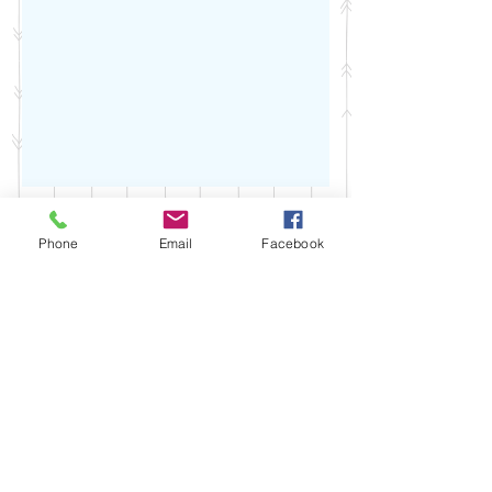
オンライン予約
Phone
Email
Facebook
​サロンの営業時間に関係なく
24時間ご予約いただけます。
プライバシーポリシー
★マジョラムネイルでは新型コロナウィルス対
策として★
☆マスクの着用（お迎えからお見送りまで外す
ことなく着用させていただいております）☆手